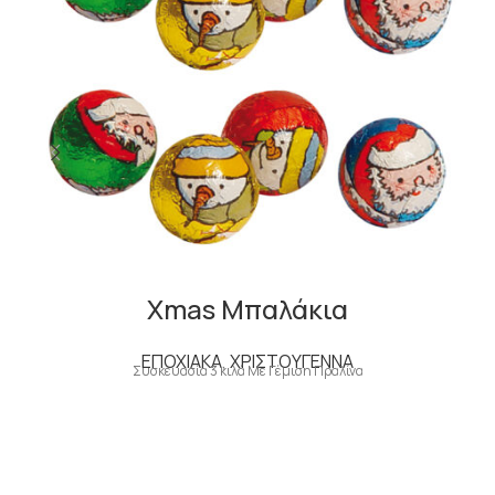
Xmas Μπαλάκια
ΕΠΟΧΙΑΚΑ
,
ΧΡΙΣΤΟΥΓΕΝΝΑ
Συσκευασία 3 κιλά Με Γέμιση Πραλίνα