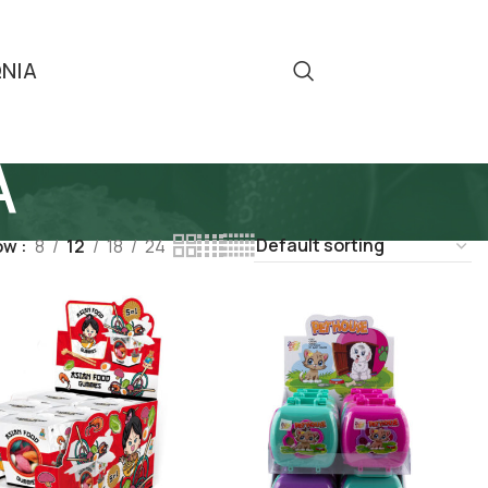
ΩΝΙΑ
Τηλ: 2310 512 908
Α
ow
8
12
18
24