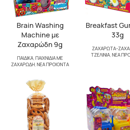
Brain Washing
Breakfast G
Machine με
33g
Ζαχαρώδη 9g
ΖΑΧΑΡΩΤΑ-ΖΑΧ
ΤΖΕΛΙΝΙΑ
,
ΝΕΑ ΠΡ
ΠΑΙΔΙΚΑ
,
ΠΑΙΧΝΙΔΙΑ ΜΕ
ΖΑΧΑΡΩΔΗ
,
ΝΕΑ ΠΡΟΙΟΝΤΑ