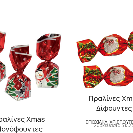
Πραλίνες Xm
Δίφουντες
ραλίνες Xmas
ΕΠΟΧΙΑΚΑ
,
ΧΡΙΣΤΟΥΓ
Συσκευασία 3 κιλ
ονόφουντες