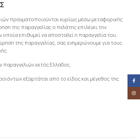
Σ
λιών πραγματοποιούνται κυρίως μέσω μεταφορικής
ρηση της παραγγελίας ο πελάτης επιλέγει την
 οποία επιθυμεί να αποσταλεί η παραγγελία του.
ώρηση της παραγγελίας, σας ενημερώνουμε για τους
ής.
ν παραγγελιών εκτός Ελλάδος.
οϊόντων εξαρτάται από το είδος και μέγεθος της
Face
Insta