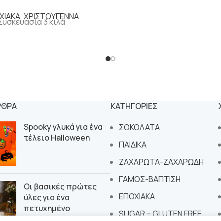
ΧΙΑΚΑ
,
ΧΡΙΣΤΟΥΓΕΝΝΑ
Συσκευασία 3 κιλά
ΡΘΡΑ
ΚΑΤΗΓΟΡΙΕΣ
Spooky γλυκά για ένα
ΣΟΚΟΛΑΤΑ
τέλειο Halloween
ΠΑΙΔΙΚΑ
ΖΑΧΑΡΩΤΑ-ΖΑΧΑΡΩΔΗ
ΓΑΜΟΣ-ΒΑΠΤΙΣΗ
Οι βασικές πρώτες
ΕΠΟΧΙΑΚΑ
ύλες για ένα
πετυχημένο
SUGAR – GLUTEN FREE
εργαστήριο