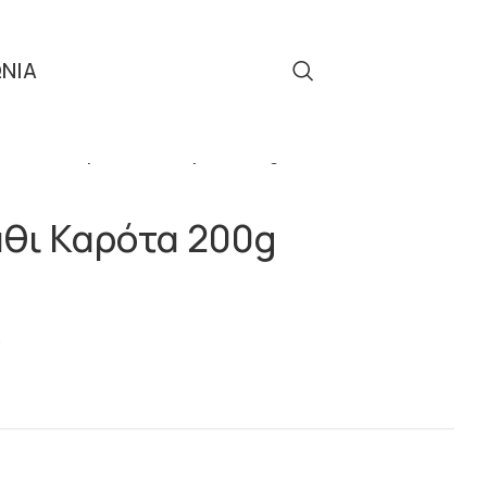
ΩΝΙΑ
Τηλ: 2310 512 908
ΝΑ
Λαγός με Καλάθι Καρότα 200g
άθι Καρότα 200g
ς