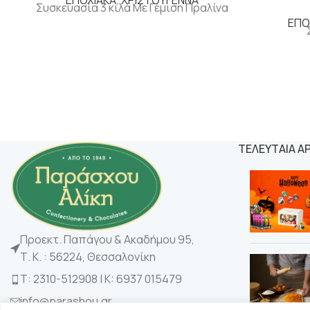
Συσκευασία 3 κιλά Με Γέμιση Πραλίνα
ΕΠΟ
ΤΕΛΕΥΤΑΙΑ Α
Προεκτ. Παπάγου & Ακαδήμου 95,
Τ. Κ. : 56224, Θεσσαλονίκη
Τ: 2310-512908 | K: 6937 015479
info@parashou.gr