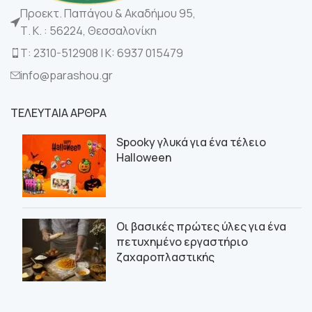
Προεκτ. Παπάγου & Ακαδήμου 95,
Τ. Κ. : 56224, Θεσσαλονίκη
Τ: 2310-512908 | K: 6937 015479
info@parashou.gr
ΤΕΛΕΥΤΑΙΑ ΑΡΘΡΑ
Spooky γλυκά για ένα τέλειο
Halloween
Οι βασικές πρώτες ύλες για ένα
πετυχημένο εργαστήριο
ζαχαροπλαστικής