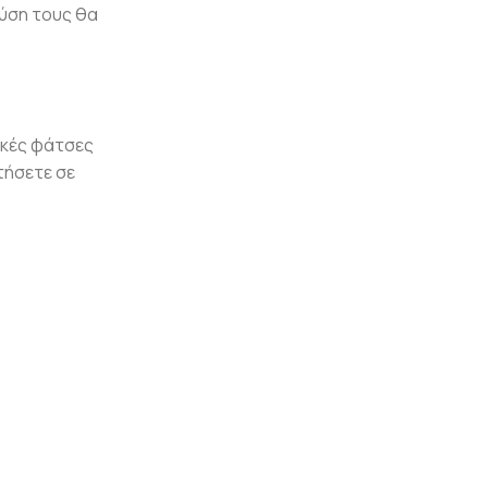
ύση τους θα
κές φάτσες
τήσετε σε