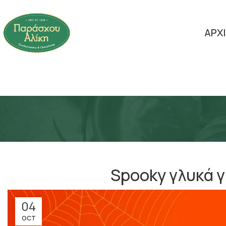
ΑΡΧ
Spooky γλυκά γ
04
OCT