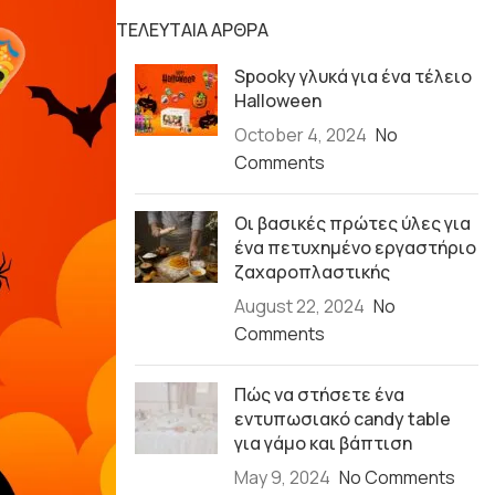
ΤΕΛΕΥΤΑΙΑ ΑΡΘΡΑ
Spooky γλυκά για ένα τέλειο
Halloween
October 4, 2024
No
Comments
Οι βασικές πρώτες ύλες για
ένα πετυχημένο εργαστήριο
ζαχαροπλαστικής
August 22, 2024
No
Comments
Πώς να στήσετε ένα
εντυπωσιακό candy table
για γάμο και βάπτιση
May 9, 2024
No Comments