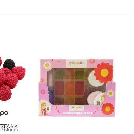
υρο
ΤΖΕΛΙΝΙΑ
ο / Μαύρο