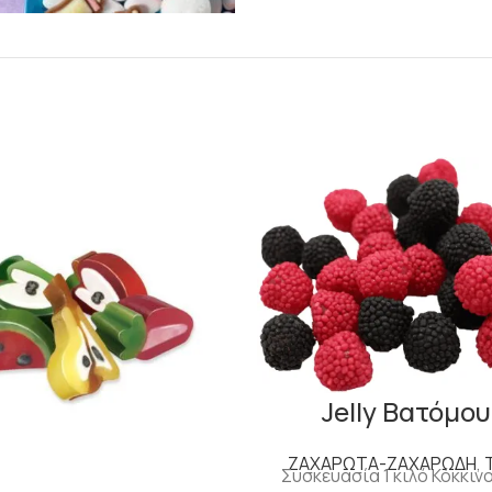
Jelly Βατόμο
ΖΑΧΑΡΩΤΑ-ΖΑΧΑΡΩΔΗ
,
Συσκευασία 1 κιλό Κόκκιν