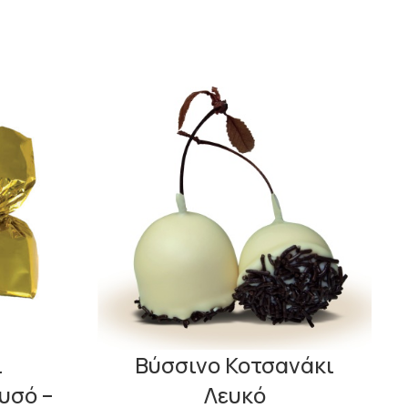
ι
Βύσσινο Κοτσανάκι
υσό –
Λευκό