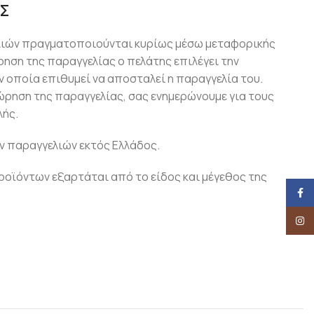
Σ
λιών πραγματοποιούνται κυρίως μέσω μεταφορικής
ρηση της παραγγελίας ο πελάτης επιλέγει την
 οποία επιθυμεί να αποσταλεί η παραγγελία του.
ώρηση της παραγγελίας, σας ενημερώνουμε για τους
ής.
ν παραγγελιών εκτός Ελλάδος.
οϊόντων εξαρτάται από το είδος και μέγεθος της
Face
Insta