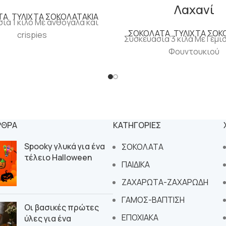
Λαχανί
ΤΑ
,
ΤΥΛΙΧΤΑ ΣΟΚΟΛΑΤΑΚΙΑ
ία 1 κιλό Με ανθόγαλα και
ΣΟΚΟΛΑΤΑ
,
ΤΥΛΙΧΤΑ ΣΟΚ
crispies
Συσκευασία 3 κιλά Με Γέμι
Φουντουκιού
ΡΘΡΑ
ΚΑΤΗΓΟΡΙΕΣ
Spooky γλυκά για ένα
ΣΟΚΟΛΑΤΑ
τέλειο Halloween
ΠΑΙΔΙΚΑ
ΖΑΧΑΡΩΤΑ-ΖΑΧΑΡΩΔΗ
ΓΑΜΟΣ-ΒΑΠΤΙΣΗ
Οι βασικές πρώτες
ΕΠΟΧΙΑΚΑ
ύλες για ένα