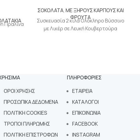
ΣΟΚΟΛΑΤΑ
,
ΜΕ ΞΗΡΟΥΣ ΚΑΡΠΟΥΣ ΚΑΙ
ΦΡΟΥΤΑ
ΟΛΑΤΑΚΙΑ
Συσκευασία 2 κιλά Ολόκληρο Βύσσινο
ση Πραλίνα
με Λικέρ σε Λευκή Κουβερτούρα
ΧΡΗΣΙΜΑ
ΠΛΗΡΟΦΟΡΙΕΣ
ΟΡΟΙ ΧΡΗΣΗΣ
ΕΤΑΙΡΕΙΑ
ΠΡΟΣΩΠΙΚΑ ΔΕΔΟΜΕΝΑ
ΚΑΤΑΛΟΓΟΙ
ΠΟΛΙΤΙΚΗ COOKIES
ΕΠΙΚΟΙΝΩΝΙΑ
ΤΡΟΠΟΙ ΠΛΗΡΩΜΗΣ
FACEBOOK
ΠΟΛΙΤΙΚΗ ΕΠΙΣΤΡΟΦΩΝ
INSTAGRAM