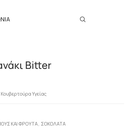
ΩΝΙΑ
Τηλ: 2310 512 908
ΟΥΣ ΚΑΡΠΟΥΣ ΚΑΙ ΦΡΟΥΤΑ
Βύσσινο Κοτσανάκι Bitter
νάκι Bitter
ε Κουβερτούρα Υγείας
ΟΥΣ ΚΑΙ ΦΡΟΥΤΑ
,
ΣΟΚΟΛΑΤΑ