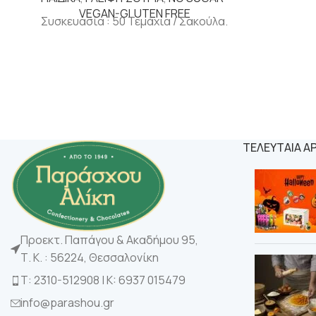
VEGAN-GLUTEN FREE
Συσκευασία : 50 Τεμάχια / Σακούλα.
ΤΕΛΕΥΤΑΙΑ Α
Προεκτ. Παπάγου & Ακαδήμου 95,
Τ. Κ. : 56224, Θεσσαλονίκη
Τ: 2310-512908 | K: 6937 015479
info@parashou.gr