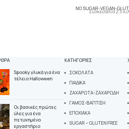
NO SUGAR-VEGAN-GLUT
Συσκευασία 2,5 κι
ΡΘΡΑ
ΚΑΤΗΓΟΡΙΕΣ
Spooky γλυκά για ένα
ΣΟΚΟΛΑΤΑ
τέλειο Halloween
ΠΑΙΔΙΚΑ
ΖΑΧΑΡΩΤΑ-ΖΑΧΑΡΩΔΗ
ΓΑΜΟΣ-ΒΑΠΤΙΣΗ
Οι βασικές πρώτες
ΕΠΟΧΙΑΚΑ
ύλες για ένα
πετυχημένο
SUGAR – GLUTEN FREE
εργαστήριο