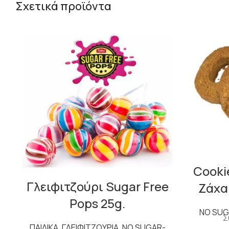
Σχετικά προϊόντα
Cooki
Γλειφιτζούρι Sugar Free
Ζάχα
Pops 25g.
NO SUG
Σ
ΠΑΙΔΙΚΑ
,
ΓΛΕΙΦΙΤΖΟΥΡΙΑ
,
NO SUGAR-