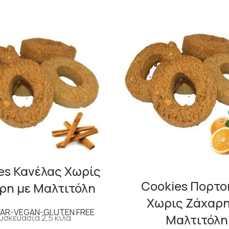
es Κανέλας Χωρίς
Cookies Πορτο
ρη με Μαλτιτόλη
Χωρις Ζάχαρη
AR-VEGAN-GLUTEN FREE
Μαλτιτόλη
υσκευασία 2,5 κιλά