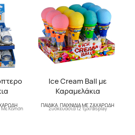
όπτερο
Ice Cream Ball με
κια
Καραμελάκια
ΑΧΑΡΩΔΗ
ΠΑΙΔΙΚΑ
,
ΠΑΙΧΝΙΔΙΑ ΜΕ ΖΑΧΑΡΩΔΗ
- Με Κίνηση
Συσκευασία 12 τμχ/display