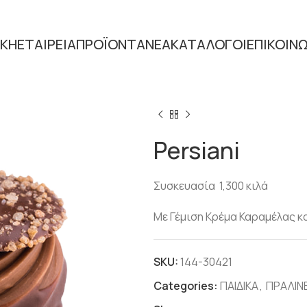
ΙΚΗ
ΕΤΑΙΡΕΙΑ
ΠΡΟΪΟΝΤΑ
ΝΕΑ
ΚΑΤΑΛΟΓΟΙ
ΕΠΙΚΟΙΝ
Home
ΣΟΚΟΛΑΤΑ
ΠΡΑΛΙΝ
Persiani
Συσκευασία 1,300 κιλά
Με Γέμιση Κρέμα Καραμέλας κ
SKU:
144-30421
Categories:
ΠΑΙΔΙΚΑ
,
ΠΡΑΛΙΝ