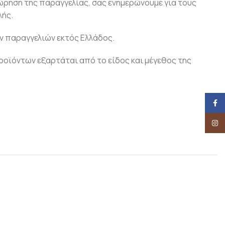
ώρηση της παραγγελίας, σας ενημερώνουμε για τους
ής.
ν παραγγελιών εκτός Ελλάδος.
οϊόντων εξαρτάται από το είδος και μέγεθος της
Face
Insta