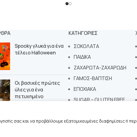
ΡΘΡΑ
ΚΑΤΗΓΟΡΙΕΣ
Spooky γλυκά για ένα
ΣΟΚΟΛΑΤΑ
τέλειο Halloween
ΠΑΙΔΙΚΑ
ΖΑΧΑΡΩΤΑ-ΖΑΧΑΡΩΔΗ
ΓΑΜΟΣ-ΒΑΠΤΙΣΗ
Οι βασικές πρώτες
ΕΠΟΧΙΑΚΑ
ύλες για ένα
πετυχημένο
SUGAR – GLUTEN FREE
εργαστήριο
ζαχαροπλαστικής
ήγησής σας και να προβάλλουμε εξατομικευμένες διαφημίσεις ή περ
 by
Suge