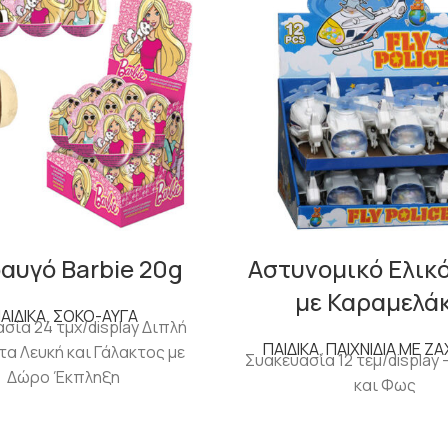
αυγό Barbie 20g
Αστυνομικό Ελικ
με Καραμελά
ΑΙΔΙΚΑ
,
ΣΟΚΟ-ΑΥΓΑ
σία 24 τμχ/display Διπλή
ΠΑΙΔΙΚΑ
,
ΠΑΙΧΝΙΔΙΑ ΜΕ Ζ
α Λευκή και Γάλακτος με
Συακευασία 12 τεμ/display 
Δώρο Έκπληξη
και Φως