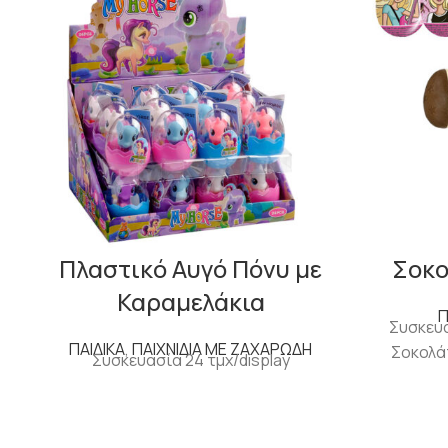
Πλαστικό Αυγό Πόνυ με
Σοκο
Καραμελάκια
Π
Συσκευα
ΠΑΙΔΙΚΑ
,
ΠΑΙΧΝΙΔΙΑ ΜΕ ΖΑΧΑΡΩΔΗ
Σοκολάτ
Συσκευασία 24 τμχ/display