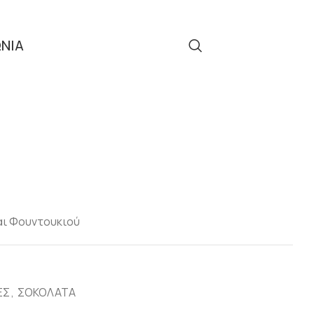
ΩΝΙΑ
Τηλ: 2310 512 908
ΕΣ
Persiani
αι Φουντουκιού
ΕΣ
,
ΣΟΚΟΛΑΤΑ