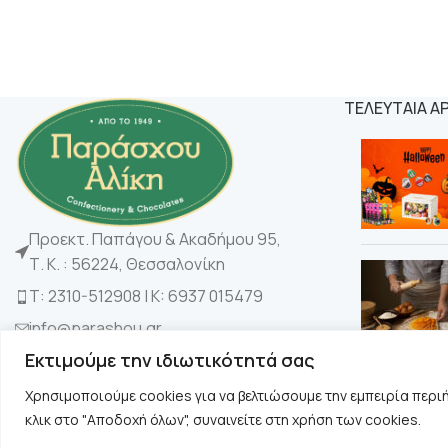
ΤΕΛΕΥΤΑΙΑ Α
Προεκτ. Παπάγου & Ακαδήμου 95,
Τ. Κ. : 56224, Θεσσαλονίκη
Τ: 2310-512908 | K: 6937 015479
info@parashou.gr
Εκτιμούμε την ιδιωτικότητά σας
Χρησιμοποιούμε cookies για να βελτιώσουμε την εμπειρία περι
κλικ στο "Αποδοχή όλων", συναινείτε στη χρήση των cookies.
Copyright © 2024 Παράσχου. All rights reserved. Designed