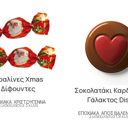
ραλίνες Xmas
Δίφουντες
Σοκολατάκι Καρ
Γάλακτος Di
ΧΙΑΚΑ
,
ΧΡΙΣΤΟΥΓΕΝΝΑ
Συσκευασία 3 κιλά
ΕΠΟΧΙΑΚΑ
,
ΑΓΙΟΣ ΒΑΛΕ
Συσκευασία 1,8 κι