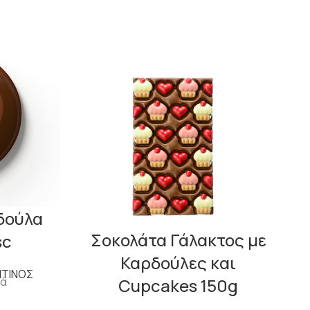
δούλα
Σοκολάτα Γάλακτος με
sc
Καρδούλες και
ΝΤΙΝΟΣ
λά
Cupcakes 150g