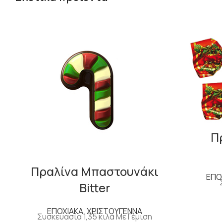
Π
Πραλίνα Μπαστουνάκι
ΕΠΟ
Bitter
ΕΠΟΧΙΑΚΑ
,
ΧΡΙΣΤΟΥΓΕΝΝΑ
Συσκευασία 1,35 κιλά Με Γέμιση