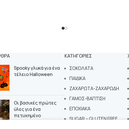
ΡΘΡΑ
ΚΑΤΗΓΟΡΙΕΣ
Spooky γλυκά για ένα
ΣΟΚΟΛΑΤΑ
τέλειο Halloween
ΠΑΙΔΙΚΑ
ΖΑΧΑΡΩΤΑ-ΖΑΧΑΡΩΔΗ
ΓΑΜΟΣ-ΒΑΠΤΙΣΗ
Οι βασικές πρώτες
ΕΠΟΧΙΑΚΑ
ύλες για ένα
πετυχημένο
SUGAR – GLUTEN FREE
εργαστήριο
ζαχαροπλαστικής