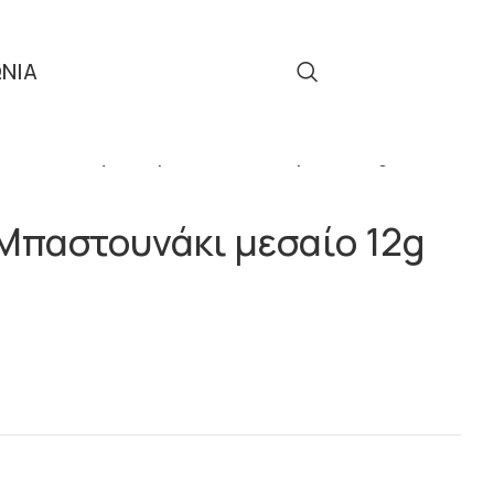
ΩΝΙΑ
Τηλ: 2310 512 908
ΓΕΝΝΑ
Γλειφιτζούρι Μπαστουνάκι μεσαίο 12g
 Μπαστουνάκι μεσαίο 12g