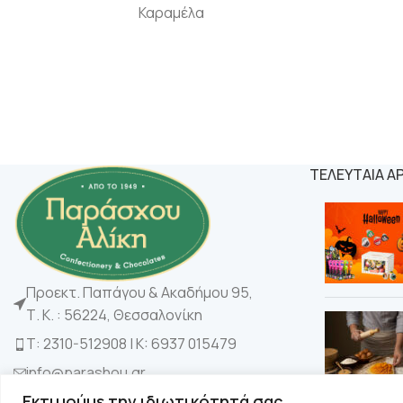
Καραμέλα
ΤΕΛΕΥΤΑΙΑ Α
Προεκτ. Παπάγου & Ακαδήμου 95,
Τ. Κ. : 56224, Θεσσαλονίκη
Τ: 2310-512908 | K: 6937 015479
info@parashou.gr
Εκτιμούμε την ιδιωτικότητά σας