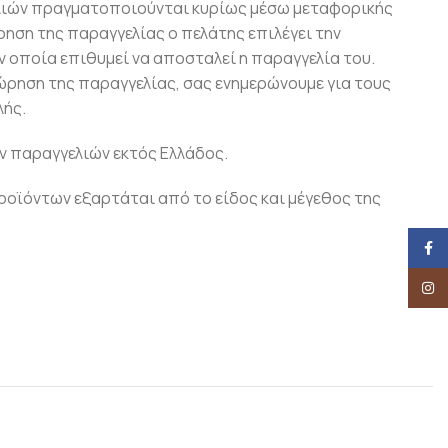
λιών πραγματοποιούνται κυρίως μέσω μεταφορικής
ρηση της παραγγελίας ο πελάτης επιλέγει την
 οποία επιθυμεί να αποσταλεί η παραγγελία του.
ώρηση της παραγγελίας, σας ενημερώνουμε για τους
ής.
ν παραγγελιών εκτός Ελλάδος.
οϊόντων εξαρτάται από το είδος και μέγεθος της
Face
Insta