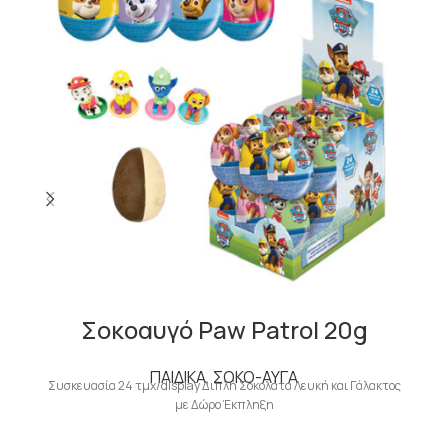
Σοκοαυγό Paw Patrol 20g
ΠΑΙΔΙΚΑ
,
ΣΟΚΟ-ΑΥΓΑ
Συσκευασία 24 τμχ/display Διπλή Σοκολάτα Λευκή και Γάλακτος
με Δώρο Έκπληξη