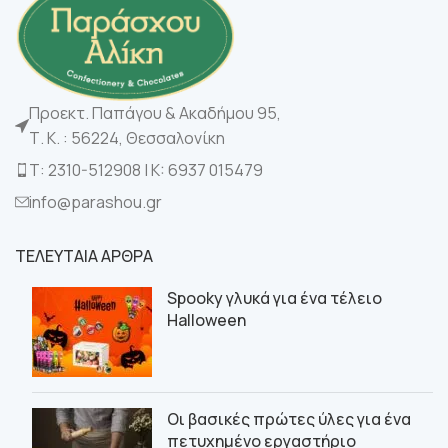
Προεκτ. Παπάγου & Ακαδήμου 95,
Τ. Κ. : 56224, Θεσσαλονίκη
Τ: 2310-512908 | K: 6937 015479
info@parashou.gr
ΤΕΛΕΥΤΑΙΑ ΑΡΘΡΑ
Spooky γλυκά για ένα τέλειο
Halloween
Οι βασικές πρώτες ύλες για ένα
πετυχημένο εργαστήριο