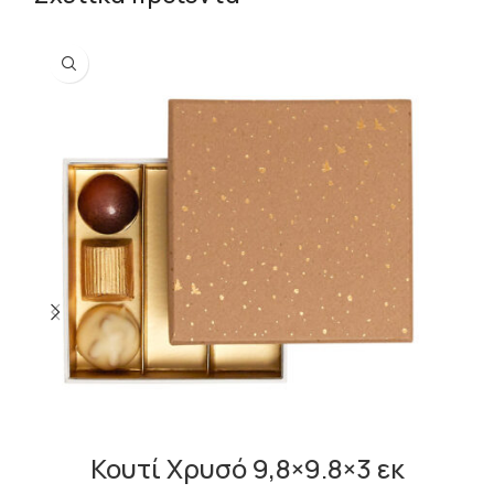
Κουτί Χρυσό 9,8×9.8×3 εκ