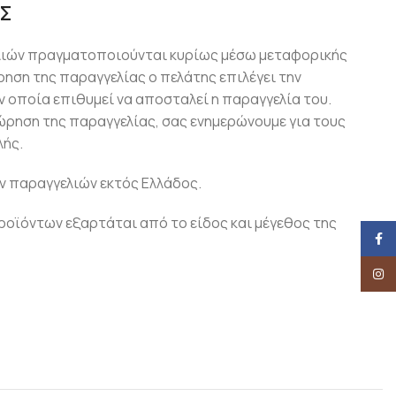
Σ
λιών πραγματοποιούνται κυρίως μέσω μεταφορικής
ρηση της παραγγελίας ο πελάτης επιλέγει την
 οποία επιθυμεί να αποσταλεί η παραγγελία του.
ώρηση της παραγγελίας, σας ενημερώνουμε για τους
ής.
ν παραγγελιών εκτός Ελλάδος.
οϊόντων εξαρτάται από το είδος και μέγεθος της
Face
Insta