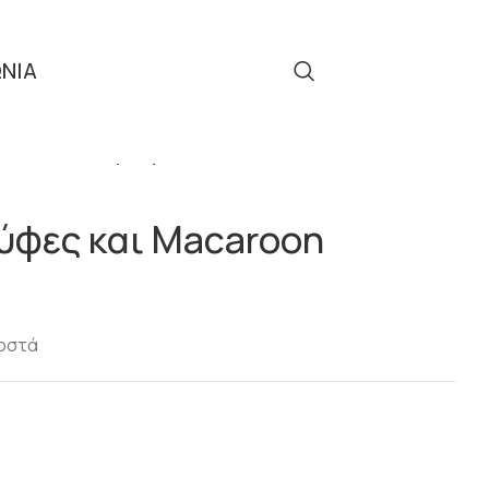
ΩΝΙΑ
Τηλ: 2310 512 908
Σ
Κουτί για Τρούφες και Macaroon
ούφες και Macaroon
τοστά