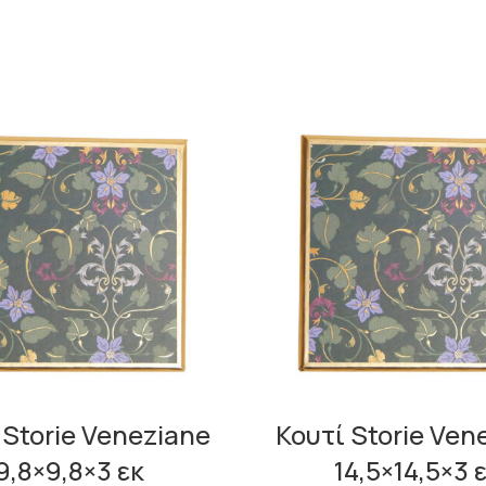
 Storie Veneziane
Κουτί Storie Ven
9,8×9,8×3 εκ
14,5×14,5×3 