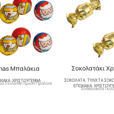
Σοκολατάκι Χ
mas Μπαλάκια
ΣΟΚΟΛΑΤΑ
,
ΤΥΛΙΧΤΑ ΣΟΚ
ΧΙΑΚΑ
,
ΧΡΙΣΤΟΥΓΕΝΝΑ
α 3 κιλά Με Γέμιση Πραλίνα
ΕΠΟΧΙΑΚΑ
,
ΧΡΙΣΤΟΥΓ
Συσκευασία 1 κιλ