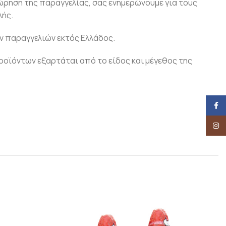
ώρηση της παραγγελίας, σας ενημερώνουμε για τους
ής.
ν παραγγελιών εκτός Ελλάδος.
οϊόντων εξαρτάται από το είδος και μέγεθος της
Face
Insta