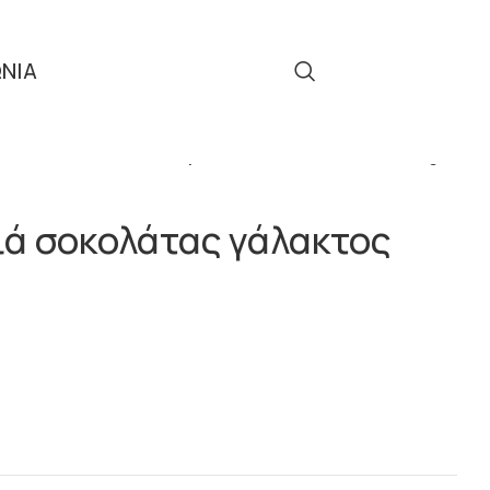
ΩΝΙΑ
Τηλ: 2310 512 908
ΛΕΝΤΙΝΟΣ
Κουτάκι Καρδιά σοκολάτας γάλακτος 40g
ιά σοκολάτας γάλακτος