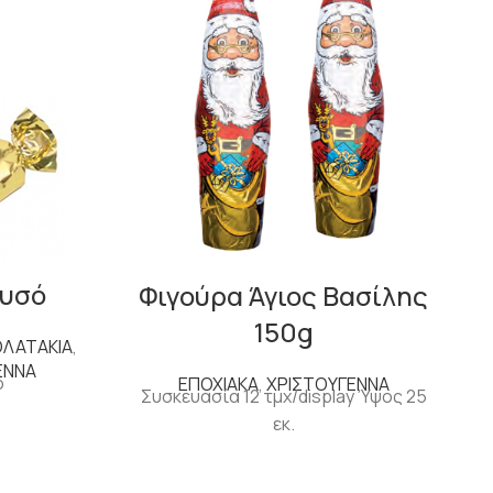
ρυσό
Φιγούρα Άγιος Βασίλης
150g
ΟΛΑΤΑΚΙΑ
,
ΕΝΝΑ
ό
ΕΠΟΧΙΑΚΑ
,
ΧΡΙΣΤΟΥΓΕΝΝΑ
Συσκευασία 12 τμχ/display Ύψος 25
εκ.