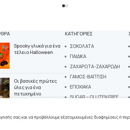
ΡΘΡΑ
ΚΑΤΗΓΟΡΙΕΣ
Spooky γλυκά για ένα
ΣΟΚΟΛΑΤΑ
τέλειο Halloween
ΠΑΙΔΙΚΑ
ΖΑΧΑΡΩΤΑ-ΖΑΧΑΡΩΔΗ
ΓΑΜΟΣ-ΒΑΠΤΙΣΗ
Οι βασικές πρώτες
ΕΠΟΧΙΑΚΑ
ύλες για ένα
πετυχημένο
SUGAR – GLUTEN FREE
εργαστήριο
ζαχαροπλαστικής
ήγησής σας και να προβάλλουμε εξατομικευμένες διαφημίσεις ή περ
 by
Suge