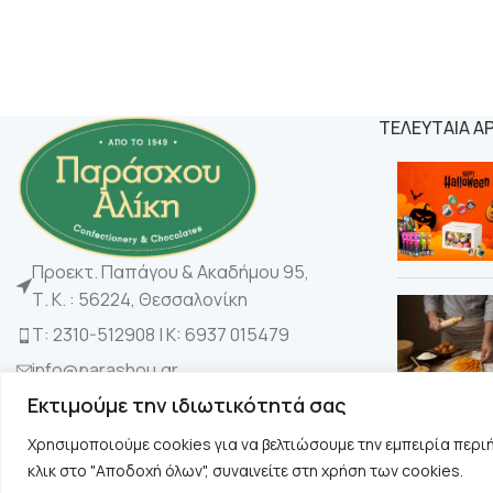
ΤΕΛΕΥΤΑΙΑ Α
Προεκτ. Παπάγου & Ακαδήμου 95,
Τ. Κ. : 56224, Θεσσαλονίκη
Τ: 2310-512908 | K: 6937 015479
info@parashou.gr
Εκτιμούμε την ιδιωτικότητά σας
Χρησιμοποιούμε cookies για να βελτιώσουμε την εμπειρία περι
κλικ στο "Αποδοχή όλων", συναινείτε στη χρήση των cookies.
Copyright © 2024 Παράσχου. All rights reserved. Designed