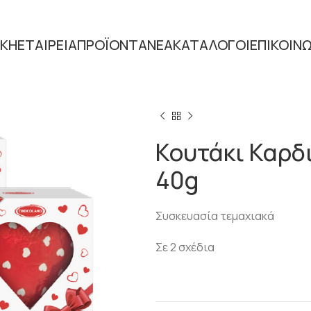
ΙΚΗ
ΕΤΑΙΡΕΙΑ
ΠΡΟΪΟΝΤΑ
ΝΕΑ
ΚΑΤΑΛΟΓΟΙ
ΕΠΙΚΟΙΝ
Home
ΕΠΟΧΙΑΚΑ
ΑΓΙΟΣ ΒΑ
Κουτάκι Καρδ
40g
Συσκευασία τεμαχιακά
Σε 2 σχέδια