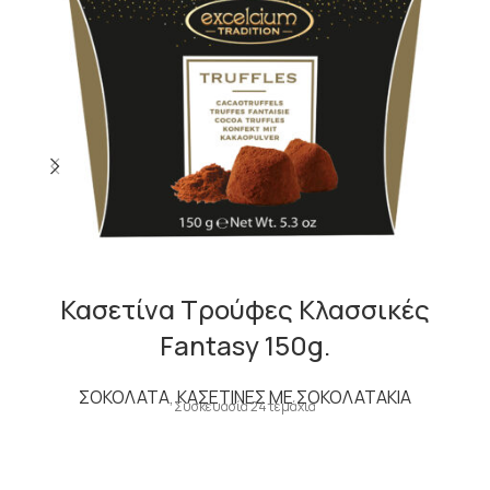
Κασετίνα Τρούφες Κλασσικές
Fantasy 150g.
ΣΟΚΟΛΑΤΑ
,
ΚΑΣΕΤΙΝΕΣ ΜΕ ΣΟΚΟΛΑΤΑΚΙΑ
Συσκευασία 24τεμάχια