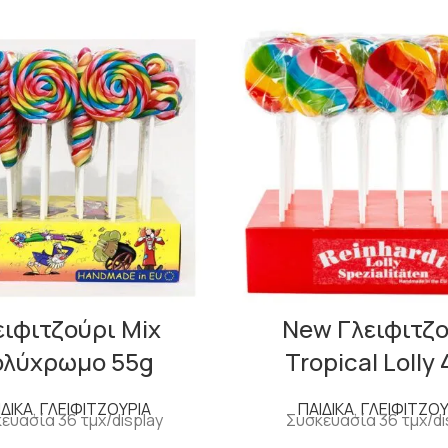
ειφιτζούρι Μix
New Γλειφιτζ
ολύχρωμο 55g
Tropical Lolly
ΙΔΙΚΑ
,
ΓΛΕΙΦΙΤΖΟΥΡΙΑ
ΠΑΙΔΙΚΑ
,
ΓΛΕΙΦΙΤΖΟΥ
ευασία 36 τμχ/display
Συσκευασία 36 τμχ/di