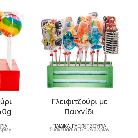
ούρι
Γλειφιτζούρι με
 40g
Παιχνίδι
ΡΙΑ
ΠΑΙΔΙΚΑ
,
ΓΛΕΙΦΙΤΖΟΥΡΙΑ
splay
Συσκευασία 15 τμχ/display