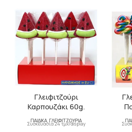
Γλειφιτζούρι
Γλ
Καρπουζάκι 60g.
Π
ΠΑΙΔΙΚΑ
,
ΓΛΕΙΦΙΤΖΟΥΡΙΑ
ΠΑ
Συσκευασία 24 τμχ/display
Συσκ