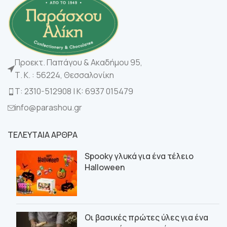
Προεκτ. Παπάγου & Ακαδήμου 95,
Τ. Κ. : 56224, Θεσσαλονίκη
Τ: 2310-512908 | K: 6937 015479
info@parashou.gr
ΤΕΛΕΥΤΑΙΑ ΑΡΘΡΑ
Spooky γλυκά για ένα τέλειο
Halloween
Οι βασικές πρώτες ύλες για ένα