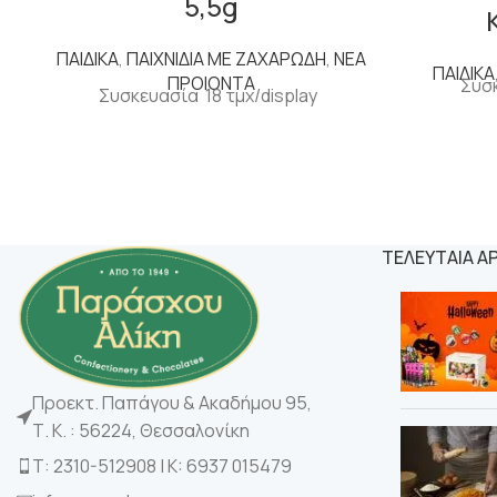
5,5g
ΠΑΙΔΙΚΑ
,
ΠΑΙΧΝΙΔΙΑ ΜΕ ΖΑΧΑΡΩΔΗ
,
ΝΕΑ
ΠΑΙΔΙΚΑ
ΠΡΟΙΟΝΤΑ
Συσκ
Συσκευασία 18 τμχ/display
ΤΕΛΕΥΤΑΙΑ Α
Προεκτ. Παπάγου & Ακαδήμου 95,
Τ. Κ. : 56224, Θεσσαλονίκη
Τ: 2310-512908 | K: 6937 015479