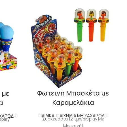
Φωτεινή Μπασκέτα με
 με
Καραμελάκια
α
ΠΑΙΔΙΚΑ
,
ΠΑΙΧΝΙΔΙΑ ΜΕ ΖΑΧΑΡΩΔΗ
ΑΧΑΡΩΔΗ
Συσκευασία 12 τμχ/display Με
splay
Μουσική!