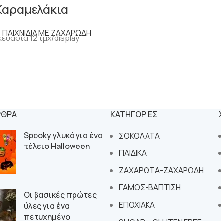
Καραμελάκια
,
ΠΑΙΧΝΙΔΙΑ ΜΕ ΖΑΧΑΡΩΔΗ
ευασία 12 τμχ/display
ΡΘΡΑ
ΚΑΤΗΓΟΡΙΕΣ
Spooky γλυκά για ένα
ΣΟΚΟΛΑΤΑ
τέλειο Halloween
ΠΑΙΔΙΚΑ
ΖΑΧΑΡΩΤΑ-ΖΑΧΑΡΩΔΗ
ΓΑΜΟΣ-ΒΑΠΤΙΣΗ
Οι βασικές πρώτες
ΕΠΟΧΙΑΚΑ
ύλες για ένα
πετυχημένο