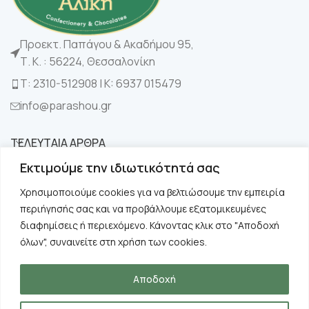
Προεκτ. Παπάγου & Ακαδήμου 95,
Τ. Κ. : 56224, Θεσσαλονίκη
Τ: 2310-512908 | K: 6937 015479
info@parashou.gr
ΤΕΛΕΥΤΑΙΑ ΑΡΘΡΑ
Εκτιμούμε την ιδιωτικότητά σας
ΚΑΤΗΓΟΡΙΕΣ
Χρησιμοποιούμε cookies για να βελτιώσουμε την εμπειρία
περιήγησής σας και να προβάλλουμε εξατομικευμένες
ΧΡΗΣΙΜΑ
διαφημίσεις ή περιεχόμενο. Κάνοντας κλικ στο "Αποδοχή
όλων", συναινείτε στη χρήση των cookies.
ΠΛΗΡΟΦΟΡΙΕΣ
Αποδοχή
Copyright © 2024 Παράσχου. All rights reserved.
Designed by
Suge