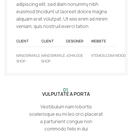
adipiscing elit, sed diam nonummy nibh
euismod tincidunt ut laoreet dolore magna
aliquam erat volutpat. Ut wisi enim ad minim
veniam, quis nostrud exerci tation.
CLIENT
CLIENT
DESIGNER
WEBSITE
MINDSPARKLE
MINDSPARKLE
JOHN DOE
XTEMOS.COM/WOOD
SHOP
SHOP
01.
VULPUTATE A PORTA
Vestibulum nam lobortis
scelerisque eu mi leo orci placerat
a parturient congue non
commodo felis in dui