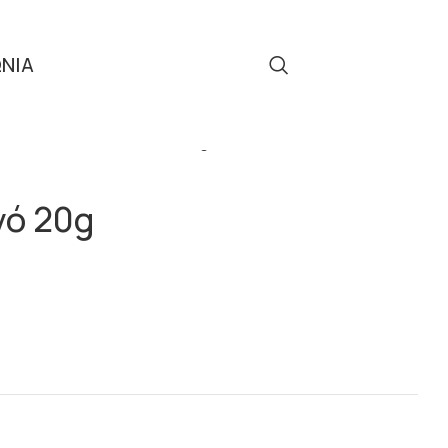
ΩΝΙΑ
Τηλ: 2310 512 908
ΓΕΝΝΑ
Xmas Σοκοαυγό 20g
γό 20g