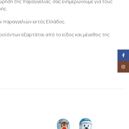
ώρηση της παραγγελίας, σας ενημερώνουμε για τους
ής.
ν παραγγελιών εκτός Ελλάδος.
οϊόντων εξαρτάται από το είδος και μέγεθος της
Face
Insta