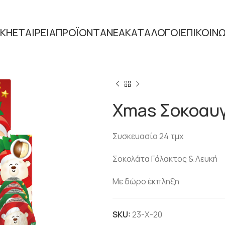
ΙΚΗ
ΕΤΑΙΡΕΙΑ
ΠΡΟΪΟΝΤΑ
ΝΕΑ
ΚΑΤΑΛΟΓΟΙ
ΕΠΙΚΟΙΝ
Home
ΕΠΟΧΙΑΚΑ
ΧΡΙΣΤΟΥ
Xmas Σοκοαυ
Συσκευασία 24 τμχ
Σοκολάτα Γάλακτος & Λευκή
Με δώρο έκπληξη
SKU:
23-Χ-20