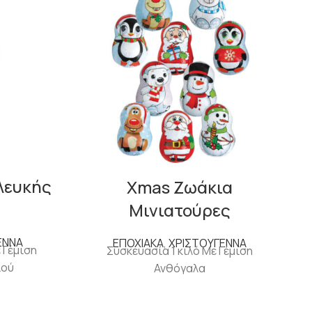
Λευκής
Xmas Ζωάκια
Μινιατούρες
ΕΝΝΑ
ΕΠΟΧΙΑΚΑ
,
ΧΡΙΣΤΟΥΓΕΝΝΑ
 Γέμιση
Συσκευασία 1 κιλό Με Γέμιση
ιού
Ανθόγαλα