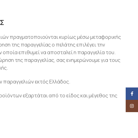
Σ
λιών πραγματοποιούνται κυρίως μέσω μεταφορικής
ρηση της παραγγελίας ο πελάτης επιλέγει την
 οποία επιθυμεί να αποσταλεί η παραγγελία του.
ώρηση της παραγγελίας, σας ενημερώνουμε για τους
ής.
ν παραγγελιών εκτός Ελλάδος.
Face
οϊόντων εξαρτάται από το είδος και μέγεθος της
Insta