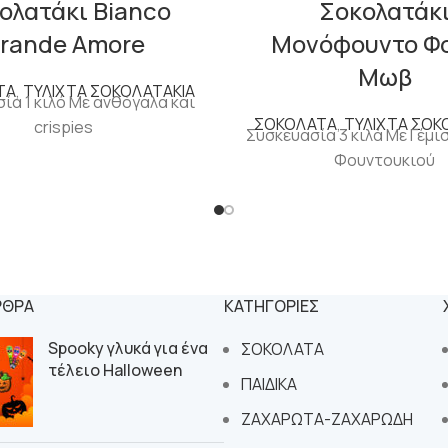
ολατάκι Bianco
Σοκολατάκ
rande Amore
Μονόφουντο Φο
Μωβ
ΤΑ
,
ΤΥΛΙΧΤΑ ΣΟΚΟΛΑΤΑΚΙΑ
ία 1 κιλό Με ανθόγαλα και
ΣΟΚΟΛΑΤΑ
,
ΤΥΛΙΧΤΑ ΣΟΚ
crispies
Συσκευασία 3 κιλά Με Γέμι
Φουντουκιού
ΡΘΡΑ
ΚΑΤΗΓΟΡΙΕΣ
Spooky γλυκά για ένα
ΣΟΚΟΛΑΤΑ
τέλειο Halloween
ΠΑΙΔΙΚΑ
ΖΑΧΑΡΩΤΑ-ΖΑΧΑΡΩΔΗ