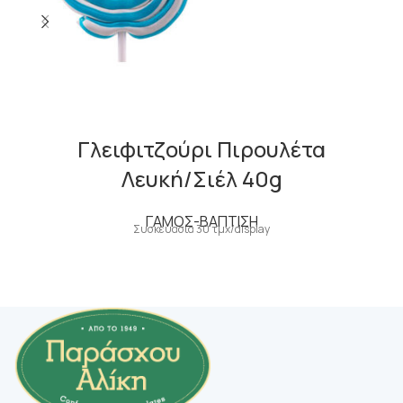
Γλειφιτζούρι Πιρουλέτα
Λευκή/Σιέλ 40g
ΓΑΜΟΣ-ΒΑΠΤΙΣΗ
Συσκευασία 30 τμχ/display