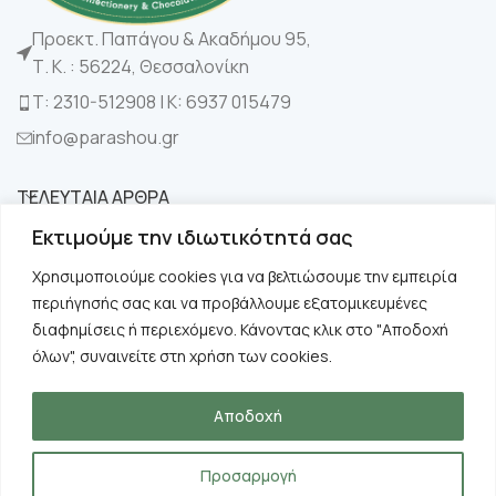
Προεκτ. Παπάγου & Ακαδήμου 95,
Τ. Κ. : 56224, Θεσσαλονίκη
Τ: 2310-512908 | K: 6937 015479
info@parashou.gr
ΤΕΛΕΥΤΑΙΑ ΑΡΘΡΑ
Εκτιμούμε την ιδιωτικότητά σας
ΚΑΤΗΓΟΡΙΕΣ
Χρησιμοποιούμε cookies για να βελτιώσουμε την εμπειρία
περιήγησής σας και να προβάλλουμε εξατομικευμένες
ΧΡΗΣΙΜΑ
διαφημίσεις ή περιεχόμενο. Κάνοντας κλικ στο "Αποδοχή
όλων", συναινείτε στη χρήση των cookies.
ΠΛΗΡΟΦΟΡΙΕΣ
Αποδοχή
Copyright © 2024 Παράσχου. All rights reserved.
Designed by
Suge
Προσαρμογή