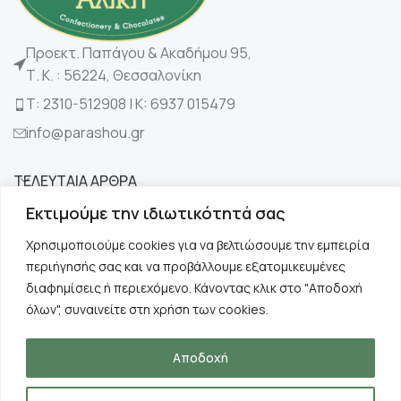
Προεκτ. Παπάγου & Ακαδήμου 95,
Τ. Κ. : 56224, Θεσσαλονίκη
Τ: 2310-512908 | K: 6937 015479
info@parashou.gr
ΤΕΛΕΥΤΑΙΑ ΑΡΘΡΑ
Εκτιμούμε την ιδιωτικότητά σας
ΚΑΤΗΓΟΡΙΕΣ
Χρησιμοποιούμε cookies για να βελτιώσουμε την εμπειρία
περιήγησής σας και να προβάλλουμε εξατομικευμένες
ΧΡΗΣΙΜΑ
διαφημίσεις ή περιεχόμενο. Κάνοντας κλικ στο "Αποδοχή
όλων", συναινείτε στη χρήση των cookies.
ΠΛΗΡΟΦΟΡΙΕΣ
Αποδοχή
Copyright © 2024 Παράσχου. All rights reserved.
Designed by
Suge