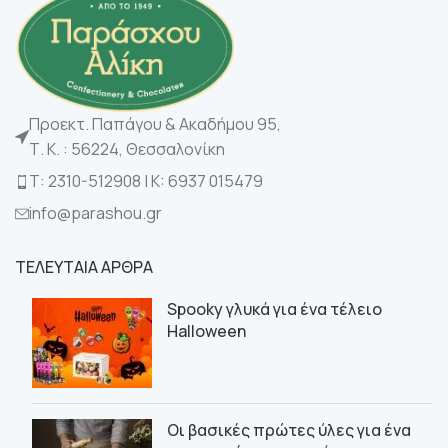
Προεκτ. Παπάγου & Ακαδήμου 95,
Τ. Κ. : 56224, Θεσσαλονίκη
Τ: 2310-512908 | K: 6937 015479
info@parashou.gr
ΤΕΛΕΥΤΑΙΑ ΑΡΘΡΑ
Spooky γλυκά για ένα τέλειο
Halloween
Οι βασικές πρώτες ύλες για ένα