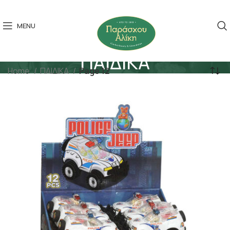
MENU
ΠΑΙΔΙΚΑ
Home
ΠΑΙΔΙΚΑ
Page 12