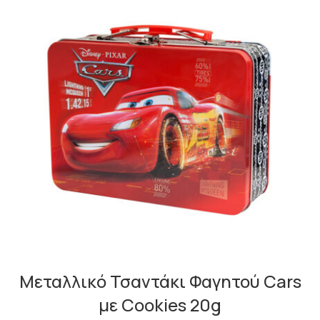
Μεταλλικό Τσαντάκι Φαγητού Cars
με Cookies 20g