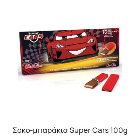
Σοκο-μπαράκια Super Cars 100g