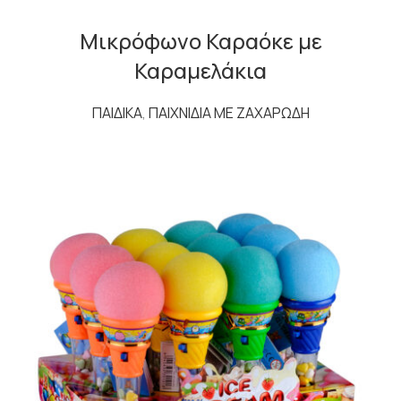
Μικρόφωνο Καραόκε με
Καραμελάκια
ΠΑΙΔΙΚΑ
,
ΠΑΙΧΝΙΔΙΑ ΜΕ ΖΑΧΑΡΩΔΗ