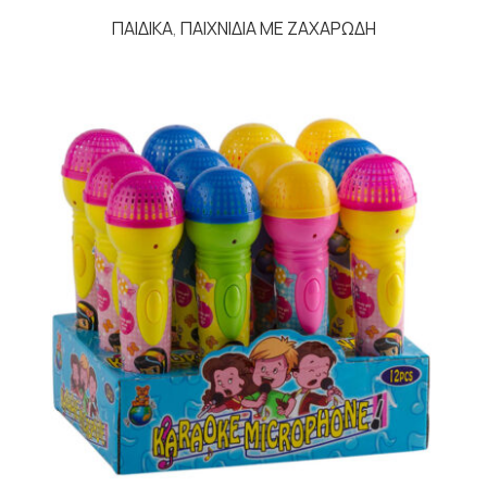
ΠΑΙΔΙΚΑ
,
ΠΑΙΧΝΙΔΙΑ ΜΕ ΖΑΧΑΡΩΔΗ