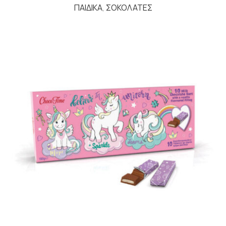
ΠΑΙΔΙΚΑ
,
ΣΟΚΟΛΑΤΕΣ