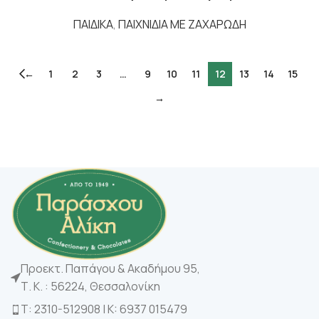
ΠΑΙΔΙΚΑ
,
ΠΑΙΧΝΙΔΙΑ ΜΕ ΖΑΧΑΡΩΔΗ
←
1
2
3
…
9
10
11
12
13
14
15
→
Προεκτ. Παπάγου & Ακαδήμου 95,
Τ. Κ. : 56224, Θεσσαλονίκη
Τ: 2310-512908 | K: 6937 015479